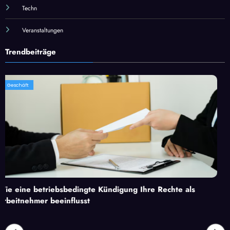
Techn
Veranstaltungen
Trendbeiträge
Geschäft
ebsbedingte Kündigung Ihre Rechte als
Unverzichtbare 
eeinflusst
Gewerbeimmobili
Attraktivität zu