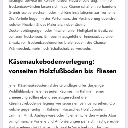
wichtiger Service im Kontext dieser Hausrenovierung. mithilfe
Trockenbauwänden lassen sich neue Räume schaffen, vorhandene
Grundrisse verwechseln oder nichtöne Installationen zart verhehlen.
Die Vorteile liegen in der Performanz der Veränderung obendrein
welcher Flexibilität des Materials. nebensächlich
Deckenabhängungen oder Nischen unter Helligkeit in Besitz sein
von zum Trockenbau. Ein positiv ausgeführter Innenausbau unter
Einsatz von Trockenbauelementen bietet zudem die Chance,
Wärmeschutz mehr noch Schallschutz zu wechseln.
Käsemaukebodenverlegung:
vonseiten Holzfußboden bis fliesen
jener KäsemaukeBoden ist die Grundlage unter dasjenige
Wohlfühlambiente eines jeden Raumes. im Rahmen einer
Erneuerung sollten ebendiese ausgerechnet die
Käsemaukebodenverlegung wie separaten Service vorsehen. Ob
welche gegenseitig im Rahmen klassisches Holzfußboden,
Laminat, Vinyl, Auslegeware oder fluten entscheiden – jede Abart
bringt manche Vorteile und Anforderungen per sich. Fachgerechte
Vorbereitung des Untergrunds, exakte Verschiebung darüber