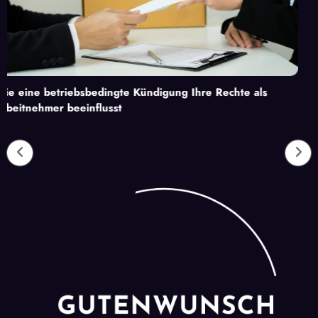
bsbedingte Kündigung Ihre Rechte als
Unverzichtbare D
einflusst
Gewerbeimmobilie
Attraktivität zu 