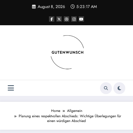
Skip
August 8, 2026
5:23:17 AM
to
content
Home
Allgemein
Planung eines respektvollen Abschieds: Wichtige Überlegungen für
einen würdigen Abschied