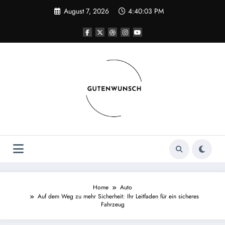
Skip
August 7, 2026
4:40:04 PM
to
content
Home
Auto
Auf dem Weg zu mehr Sicherheit: Ihr Leitfaden für ein sicheres
Fahrzeug